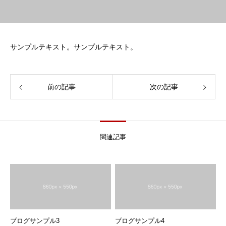
サンプルテキスト。サンプルテキスト。
前の記事
次の記事
関連記事
ブログサンプル3
ブログサンプル4