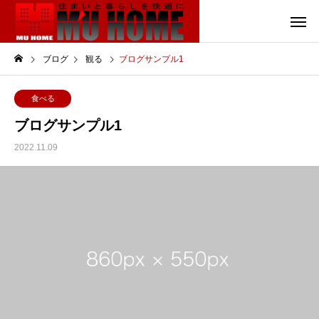
ブログ
観る
ブログサンプル1
食べる
ブログサンプル1
2022.11.09