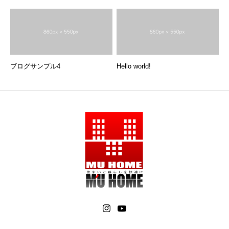
ブログサンプル4
Hello world!